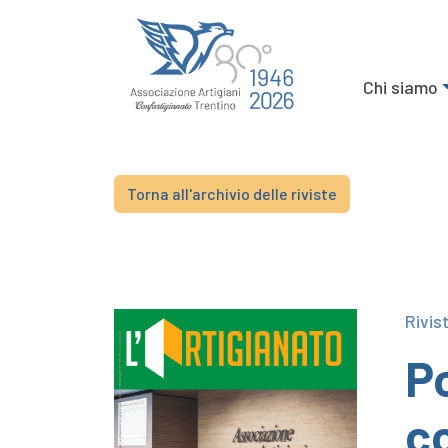
Chi siamo
Torna all'archivio delle riviste
Rivis
Po
c