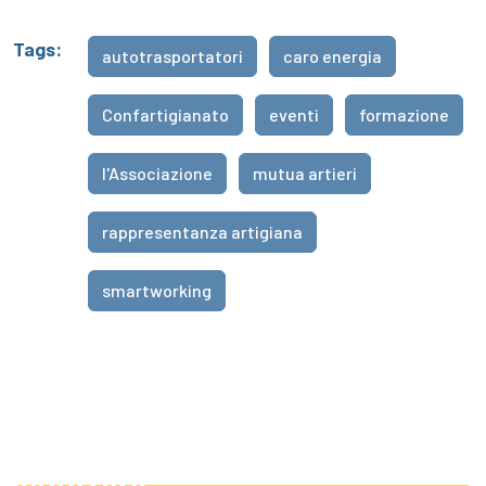
Tags:
autotrasportatori
caro energia
Confartigianato
eventi
formazione
l'Associazione
mutua artieri
rappresentanza artigiana
smartworking
31/07/2026