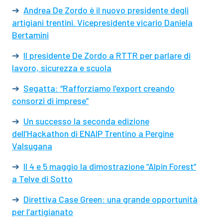
➔
Andrea De Zordo è il nuovo presidente degli
artigiani trentini. Vicepresidente vicario Daniela
Bertamini
➔
Il presidente De Zordo a RTTR per parlare di
lavoro, sicurezza e scuola
➔
Segatta: “Rafforziamo l’export creando
consorzi di imprese”
➔
Un successo la seconda edizione
dell’Hackathon di ENAIP Trentino a Pergine
Valsugana
➔
Il 4 e 5 maggio la dimostrazione “Alpin Forest”
a Telve di Sotto
➔
Direttiva Case Green: una grande opportunità
per l’artigianato