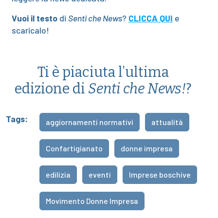
Vuoi il testo
di
Senti che News
?
CLICCA QUI
e
scaricalo!
Ti è piaciuta l’ultima
edizione di
Senti che News!
?
Tags:
aggiornamenti normativi
attualità
Confartigianato
donne impresa
edilizia
eventi
Imprese boschive
Movimento Donne Impresa