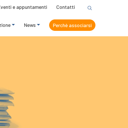
Eventi e appuntamenti
Contatti
zione
News
Perchè associarsi