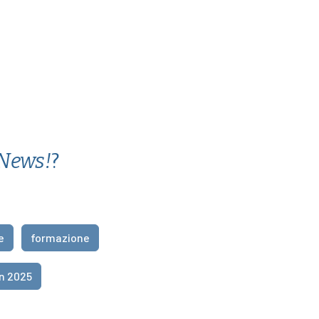
 News!
?
e
formazione
n 2025