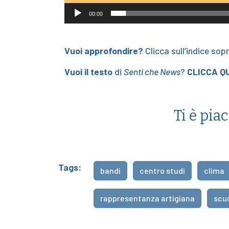
00:00
Vuoi approfondire?
Clicca sull’indice sop
Vuoi il testo
di
Senti che News
?
CLICCA QU
Ti è pia
Tags:
bandi
centro studi
clima
rappresentanza artigiana
scu