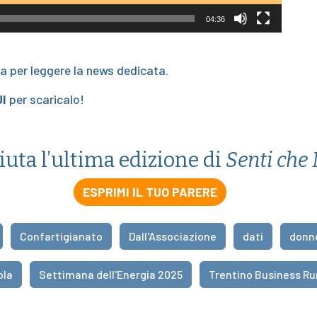
04:36
ra per leggere la news dedicata.
I
per scaricalo!
ciuta l’ultima edizione di
Senti che
ESPRIMI IL TUO PARERE
Confartigianato
Dall'Associazione
dati
donn
ola
Settimana dell'Energia 2025
Trentino Business Ru