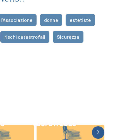
ll'Associazione
donne
estetiste
rischi catastrofali
Sicurezza
26
03/07/2026
19/06/20