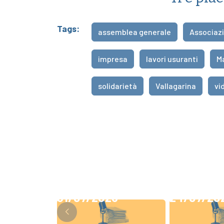
Tags:
assemblea generale
Associazi
impresa
lavori usuranti
M
solidarietà
Vallagarina
vi
31/07/2026
24/07/20