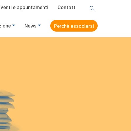
Eventi e appuntamenti
Contatti
zione
News
Perchè associarsi