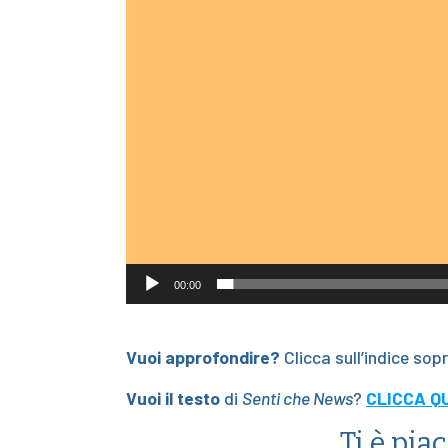
00:00
Vuoi approfondire?
Clicca sull’indice sop
Vuoi il testo
di
Senti che News
?
CLICCA QU
Ti è pia