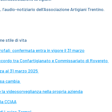
!
, l’audio-notiziario dell’Associazione Artigiani Trentino.
 stile di vita
ofali: confermata entra in vigore il 31 marzo
accordo tra Confartigianato e Commissariato di Rovereto
nza al 31 marzo 2025
osa cambia
e la videosorveglianza nella propria azienda
 la CCIAA
 di Levico Terme!