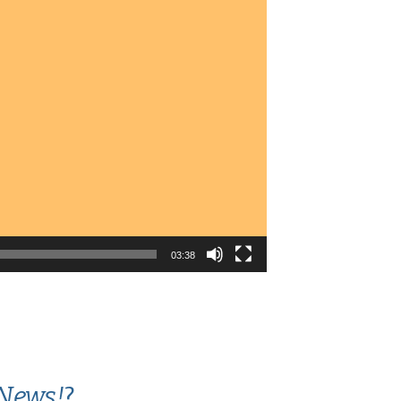
03:38
 News!
?