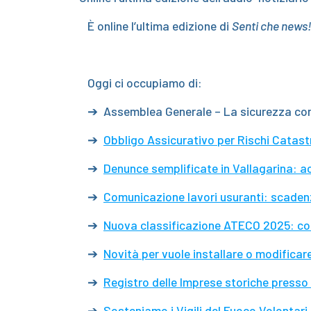
È online l’ultima edizione di
Senti che news
Oggi ci occupiamo di:
➔ Assemblea Generale – La sicurezza come
➔
Obbligo Assicurativo per Rischi Catastr
➔
Denunce semplificate in Vallagarina: 
➔
Comunicazione lavori usuranti: scade
➔
Nuova classificazione ATECO 2025: c
➔
Novità per vuole installare o modificar
➔
Registro delle Imprese storiche presso
➔
Sosteniamo i Vigili del Fuoco Volontari