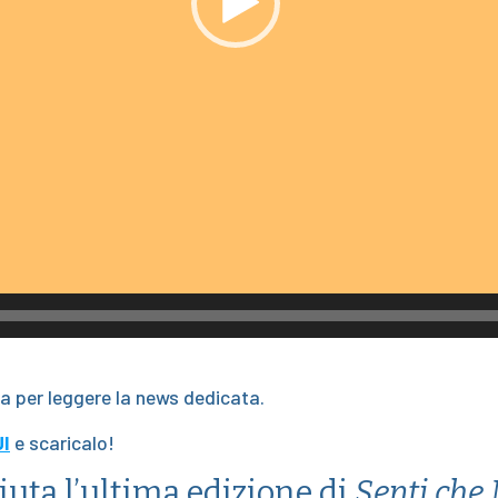
ra per leggere la news dedicata.
I
e scaricalo!
ciuta l’ultima edizione di
Senti che