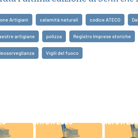
one Artigiani
calamità naturali
codice ATECO
Da
aestre artigiane
polizza
Registro Imprese storiche
deosorveglianza
Vigili del fuoco
26
17/07/2026
10/07/20