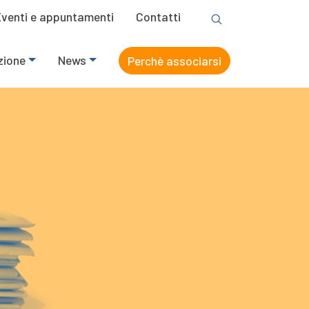
Eventi e appuntamenti
Contatti
zione
News
Perchè associarsi