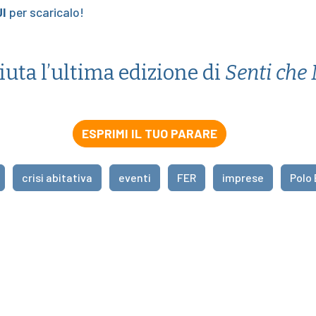
I
per scaricalo!
ciuta l’ultima edizione di
Senti che
ESPRIMI IL TUO PARARE
crisi abitativa
eventi
FER
imprese
Polo 