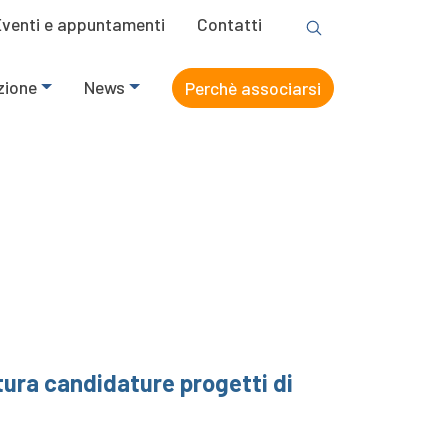
Eventi e appuntamenti
Contatti
zione
News
Perchè associarsi
tura candidature progetti di