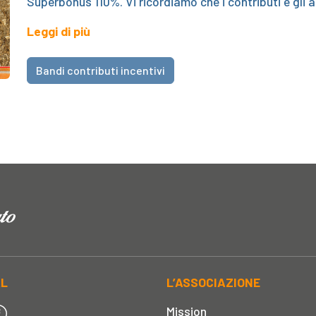
Superbonus 110%. Vi ricordiamo che i contributi e gli ar
Leggi di più
Bandi contributi incentivi
AL
L’ASSOCIAZIONE
Mission