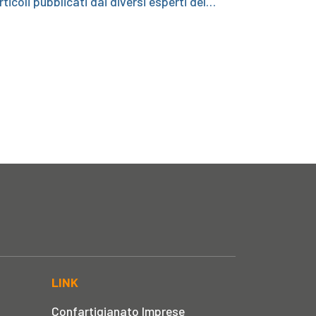
ticoli pubblicati dai diversi esperti del…
LINK
Confartigianato Imprese