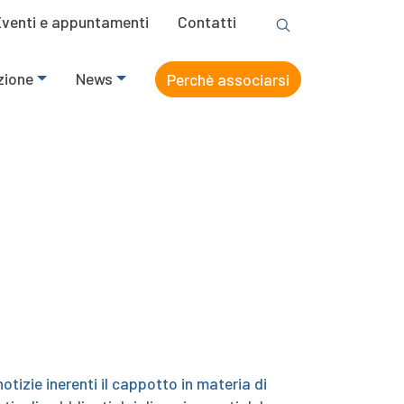
Eventi e appuntamenti
Contatti
zione
News
Perchè associarsi
notizie inerenti il cappotto in materia di