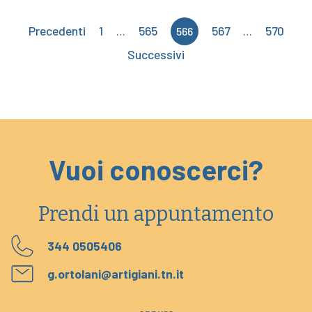
Paginazione
Precedenti
1
565
567
570
…
566
…
Successivi
degli
articoli
Vuoi conoscerci?
Prendi un appuntamento
344 0505406
g.ortolani@artigiani.tn.it