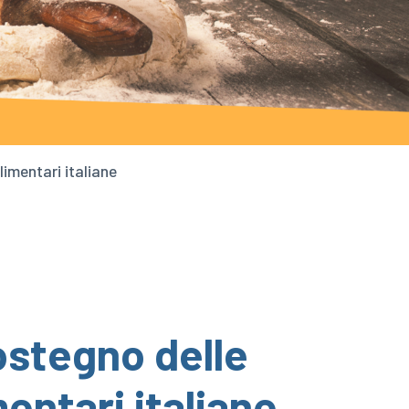
imentari italiane
ostegno delle
ntari italiane