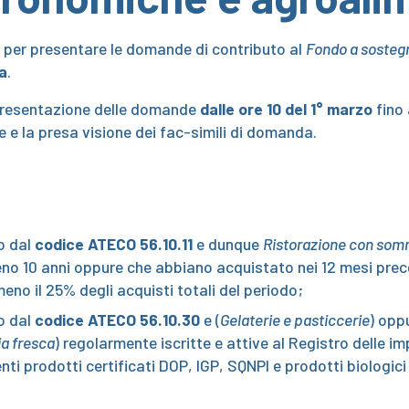
y per presentare le domande di contributo al
Fondo a sosteg
ia
.
 presentazione delle domande
dalle ore 10 del 1° marzo
fino 
e e la presa visione dei fac-simili di domanda.
to dal
codice ATECO 56.10.11
e dunque
Ristorazione con som
eno 10 anni oppure che abbiano acquistato nei 12 mesi prece
eno il 25% degli acquisti totali del periodo;
to dal
codice ATECO 56.10.30
e (
Gelaterie e pasticcerie
) opp
ia fresca
) regolarmente iscritte e attive al Registro delle 
i prodotti certificati DOP, IGP, SQNPI e prodotti biologici