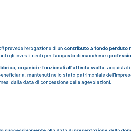
li
prevede l’erogazione di un
contributo a fondo perduto 
nti gli investimenti per l’
acquisto di macchinari professiona
abbrica
,
organici
e
funzionali all’attività svolta
, acquistati
beneficiaria, mantenuti nello stato patrimoniale dell’impres
mesi dalla data di concessione delle agevolazioni.
lo
successivamente
alla data di presentazione della do