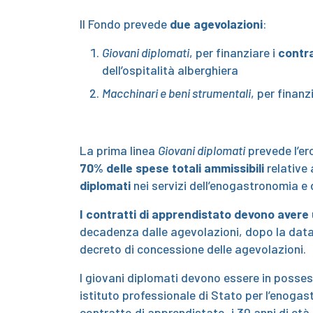
Il Fondo prevede
due agevolazioni
:
Giovani diplomati
, per finanziare i
contra
dell’ospitalità alberghiera
Macchinari e beni strumentali
, per finanzi
La prima linea
Giovani diplomati
prevede l’er
70% delle spese totali ammissibili
relative
diplomati
nei servizi dell’enogastronomia e d
I contratti di apprendistato devono avere
decadenza dalle agevolazioni, dopo la data 
decreto di concessione delle agevolazioni.
I giovani diplomati devono essere in posse
istituto professionale di Stato per l’enogas
contratto di apprendistato, i 30 anni di età