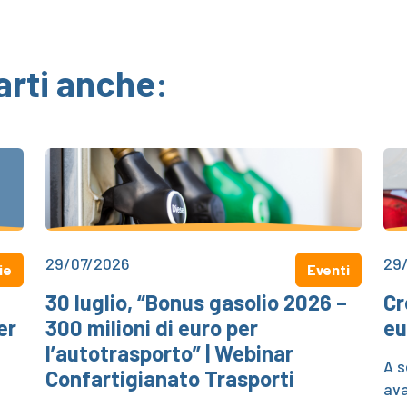
arti anche:
29/07/2026
29
ie
Eventi
30 luglio, “Bonus gasolio 2026 –
Cr
er
300 milioni di euro per
eu
l’autotrasporto” | Webinar
A s
Confartigianato Trasporti
ava