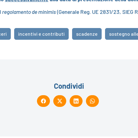
l
regolamento de minimis
(Generale Reg. UE 2831/23, SIEG 
ceri
incentivi e contributi
scadenze
sostegno all
Condividi