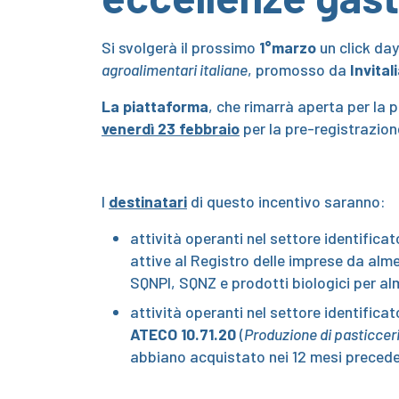
Si svolgerà il prossimo
1°marzo
un click da
agroalimentari italiane
, promosso da
Invital
La piattaforma
, che rimarrà aperta per la
venerdì 23 febbraio
per la pre-registrazion
I
destinatari
di questo incentivo saranno:
attività operanti nel settore identifica
attive al Registro delle imprese da alm
SQNPI, SQNZ e prodotti biologici per alm
attività operanti nel settore identifica
ATECO 10.71.20
(
Produzione di pasticcer
abbiano acquistato nei 12 mesi precedent