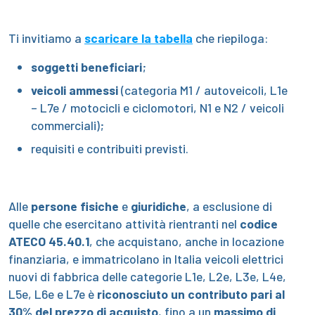
Ti invitiamo a
scaricare la tabella
che riepiloga:
soggetti beneficiari
;
veicoli ammessi
(categoria M1 / autoveicoli, L1e
– L7e / motocicli e ciclomotori, N1 e N2 / veicoli
commerciali);
requisiti e contribuiti previsti.
Alle
persone fisiche
e
giuridiche
, a esclusione di
quelle che esercitano attività rientranti nel
codice
ATECO 45.40.1
, che acquistano, anche in locazione
finanziaria, e immatricolano in Italia veicoli elettrici
nuovi di fabbrica delle categorie L1e, L2e, L3e, L4e,
L5e, L6e e L7e è
riconosciuto un contributo pari al
30% del prezzo di acquisto
, fino a un
massimo di