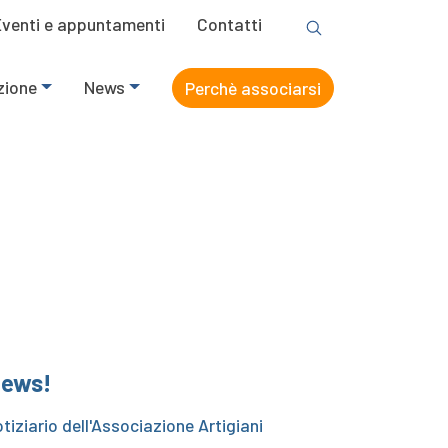
Eventi e appuntamenti
Contatti
zione
News
Perchè associarsi
 News!
tiziario dell'Associazione Artigiani