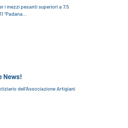
er i mezzi pesanti superiori a 7,5
S 11 “Padana…
he News!
otiziario dell'Associazione Artigiani