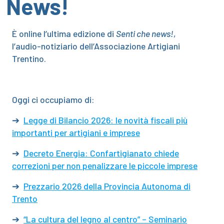
News!
È online l’ultima edizione di
Senti che news!
,
l’audio-notiziario dell’Associazione Artigiani
Trentino.
Oggi ci occupiamo di:
➔
Legge di Bilancio 2026: le novità fiscali più
importanti per artigiani e imprese
➔
Decreto Energia: Confartigianato chiede
correzioni per non penalizzare le piccole imprese
➔
Prezzario 2026 della Provincia Autonoma di
Trento
➔
“La cultura del legno al centro” – Seminario