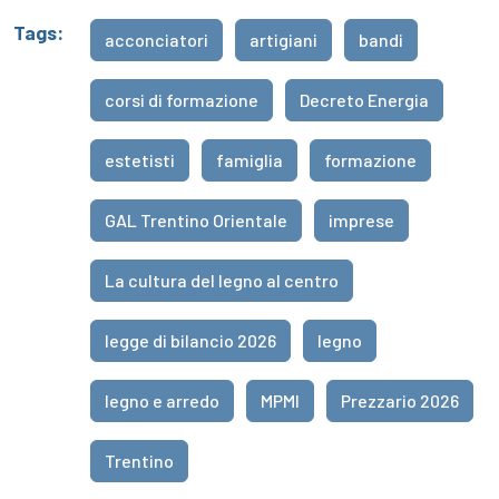
Tags:
acconciatori
artigiani
bandi
corsi di formazione
Decreto Energia
estetisti
famiglia
formazione
GAL Trentino Orientale
imprese
La cultura del legno al centro
legge di bilancio 2026
legno
legno e arredo
MPMI
Prezzario 2026
Trentino