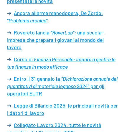
presentate le novità
➔
Ancora allarme manodopera, De Zordo:
“
Problema cronico
”
➔
Rovereto lancia
“RoverLab”:
una scuola-
impresa che prepara i giovani al mondo del
lavoro
➔
Corso di
Finanza Personale: Impara a gestire le
tue finanze in modo efficace
➔
Entro il 31 gennaio la “
Dichiarazione annuale dei
quantitativi di materiale legnoso 2024
” per gli
operatori EUTR
➔
Legge di Bilancio 2025: le principali novità per
i datori di lavoro
➔
Collegato Lavoro 2024: tutte le novità