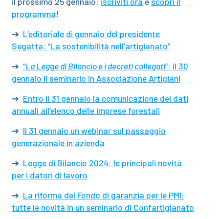
il prossimo 25 gennaio:
iscriviti ora
e
scopri il
programma
!
➔
L’editoriale di gennaio del presidente
Segatta: “La sostenibilità nell’artigianato”
➔
“
La Legge di Bilancio e i decreti collegati
”: il 30
gennaio il seminario in Associazione Artigiani
➔
Entro il 31 gennaio la comunicazione dei dati
annuali all’elenco delle imprese forestali
➔
Il 31 gennaio un webinar sul passaggio
generazionale in azienda
➔
Legge di Bilancio 2024: le principali novità
per i datori di lavoro
➔
La riforma del Fondo di garanzia per le PMI:
tutte le novità in un seminario di Confartigianato