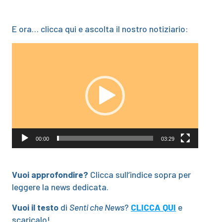
E ora… clicca qui e ascolta il nostro notiziario:
Video
Player
00:00
03:29
Vuoi approfondire?
Clicca sull’indice sopra per
leggere la news dedicata.
Vuoi il testo
di
Senti che News
?
CLICCA QUI
e
scaricalo!