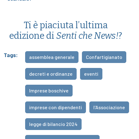
Ti è piaciuta l’ultima
edizione di
Senti che News!
?
Tags:
assemblea generale
Confartigianato
decreti e ordinanze
eventi
Imprese boschive
imprese con dipendenti
l'Associazione
legge di bilancio 2024