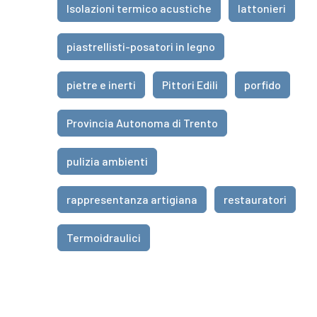
Isolazioni termico acustiche
lattonieri
piastrellisti-posatori in legno
pietre e inerti
Pittori Edili
porfido
Provincia Autonoma di Trento
pulizia ambienti
rappresentanza artigiana
restauratori
Termoidraulici