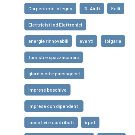
Carpenterie in legno
DL Aiuti
Edili
Elettricisti ed Elettronici
energie rinnovabili
eventi
folgaria
fumisti e spazzacamini
giardinieri e paesaggisti
Imprese boschive
imprese con dipendenti
incentivi e contributi
irpef